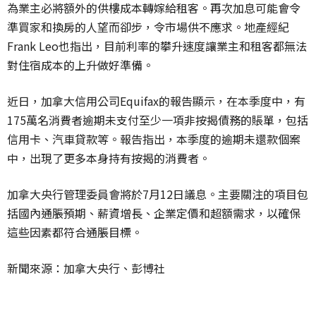
為業主必將額外的供樓成本轉嫁給租客。再次加息可能會令
準買家和換房的人望而卻步，令市場供不應求。地產經紀
Frank Leo也指出，目前利率的攀升速度讓業主和租客都無法
對住宿成本的上升做好準備。
近日，加拿大信用公司Equifax的報告顯示，在本季度中，有
175萬名消費者逾期未支付至少一項非按揭債務的賬單，包括
信用卡、汽車貸款等。報告指出，本季度的逾期未還款個案
中，出現了更多本身持有按揭的消費者。
加拿大央行管理委員會將於7月12日議息。主要關注的項目包
括國內通脹預期、薪資增長、企業定價和超額需求，以確保
這些因素都符合通脹目標。
新聞來源：加拿大央行、彭博社