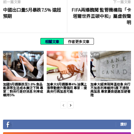
前一篇文章
下一篇文章
中國出口量5月暴跌7.5% 遠超
FIFA再爆醜聞 監管機構指「卡
預期
塔爾世界盃碳中和」屬虛假聲
明
相關文章
作者更多文章
加國9月通脹跌至3.8% 食品
加拿大8月通脹率4% 油價上
加拿大經濟現降溫迹象 央行
能源等生活成本廣泛下降 專
漲帶動連升兩個月 專家：提
不加息利率維持5厘 不排除
家：對央行是好消息 利率或
高央行再加息可能
再加息 專家憂衰退甚至硬著
維持5%
陸
讚好