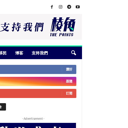
移民
博客
支持我們
讚好
跟隨
訂閱
告
- Advertisement -