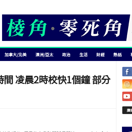
加拿大/北美
澳洲/亞太
政治
生活
財經
熱話
時間 凌晨2時校快1個鐘 部分
廣