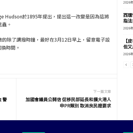
2026
西環
e Hudson於1895年提出，提出這一改變是因為這將
指法
昆蟲。
2026
的除了調撥時鐘，最好在3月12日早上，留意電子設
【皮
但又用
切換時間。
2026
下一篇文章
 警
加國會議員公開信 促移民部延長和擴大港人
申PR類別 取消良民證要求