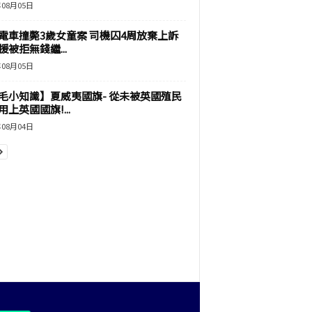
年08月05日
電車撞斃3歲女童案 司機囚4周放棄上訴
援被拒無錢繼...
年08月05日
毛小知識】夏威夷國旗- 從未被英國殖民
上英國國旗!...
年08月04日