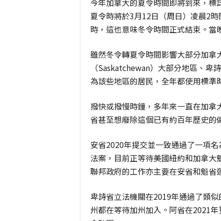
今年加拿大的夏令時間即將到來，標誌
夏令時將於3月12日（周日）凌晨2
時，這也意味冬令時間正式結束。當
雖然冬令轉夏令時間影響大部分加拿大
（Saskatchewan）大部分地
為該些地區的居民，全年都使用標準時間（s
撥快或撥慢時鐘，多年來一直在加拿
省甚至想廢除這個已有約百年歷史的
安省2020年提交並一致通過了一項名為《
法案，目前正等待美國紐約和加拿大
聯邦政府的工作亦主要在安省和魁省
卑詩省立法機關在2019年通過了類
州都在等待加州加入。阿省在2021