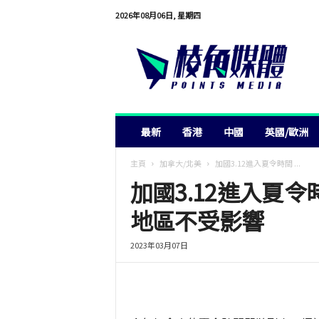
2026年08月06日, 星期四
棱
角
媒
體
最新
香港
中國
英國/歐洲
主頁
加拿大/北美
加國3.12進入夏令時間 ...
加國3.12進入夏令
地區不受影響
2023年03月07日