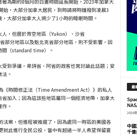
著為期約8個月的白晝時間延長開始。2023年加拿大
時開始，大部分加拿大居民，到時請將時鐘撥到凌晨3
晚，大部分加拿大人將少了1小時的睡眠時間。
人，但居於育空地區（Yukon）、沙省
區、卑詩省部分地區以及魁北克省部分地區，則不受影響，因
tandard time）。
大受到爭議，卑詩省、阿省的政客也常討論此話題；安
做法。
最
時間修正法（Time Amendment Act）》的私人
魁省加入；因為這該些地區屬同一個經濟地帶，加拿大
Sp
NASA
運作。
2026
似的法案，但進程被推遲了，因為處同一時區的美國各
中國
年更就此進行全民公投，當中有超過一半人希望保留夏
千億