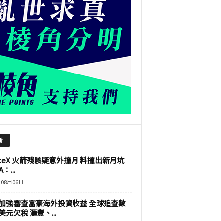
新
aceX 火箭殘骸疑意外撞月 料撞出新月坑
：...
年08月06日
加強審查富豪海外投資收益 全球追查數
美元欠稅 滙豐、...