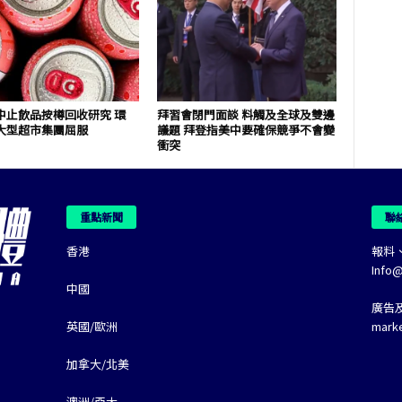
中止飲品按樽回收研究 環
拜習會閉門面談 料觸及全球及雙邊
大型超市集團屈服
議題 拜登指美中要確保競爭不會變
衝突
重點新聞
聯
香港
報料
Info
中國
廣告
英國/歐洲
mark
加拿大/北美
澳洲/亞太