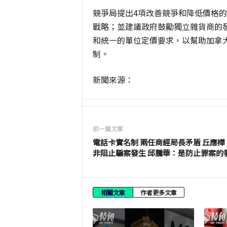
競爭局提出4項改善競爭和降低價格
戰略；並建議政府鼓勵獨立雜貨商的
和統一的單位定價要求，以幫助加拿
制。
新聞來源：
前一篇文章
電話卡實名制 兩任商經局長矛盾 丘應樺
非阻止騙案發生 邱騰華：是防止罪案的
相關文章
作者更多文章