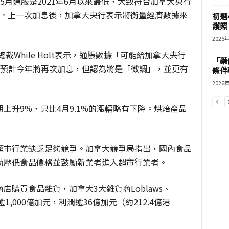
5月通脹是2021年6月以來最低，大致符合加拿大央行
右。上一次加息後，加拿大央行表示將衡量經濟數據來
初選
護照 
2026
副總裁While Holt表示，通脹數據「可能給加拿大央行
「藥
他預計今年將再次加息，但認為將是「微調」，並更有
條件
2026
上升9%，只比4月9.1%的漲幅略有下降。烘焙產品
超市行業缺乏足夠競爭。加拿大競爭局指出，國內食品
助壓低食品價格並鼓勵新業者進入超市行業者。
購買食品雜貨，加拿大3大雜貨商Loblaws、
逾1,000億加元，利潤逾36億加元（約212.4億港