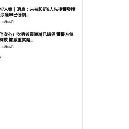
47人案｜消息：未被起訴8人先後獲發還
涂謹申已低調...
年08月06日
倍安心」吹哨者鄭曦琳已踢保 獲警方無
釋放 據悉重案組...
年08月06日