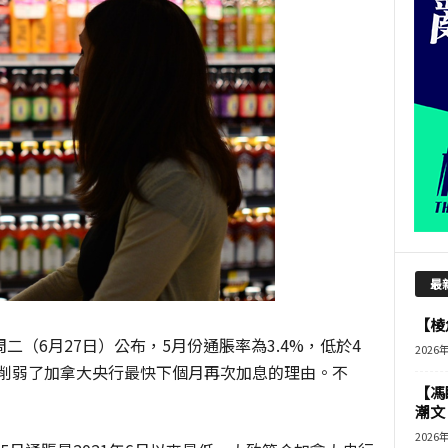
最
【棱角
da）周二（6月27日）公布，5月份通脹率為3.4%，低於4
2026
，削弱了加拿大央行最快下個月再次加息的理由。不
【馮
潮文
2026