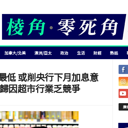
加拿大/北美
澳洲/亞太
政治
生活
財經
熱話
年最低 或削央行下月加息意
 歸因超市行業乏競爭
廣