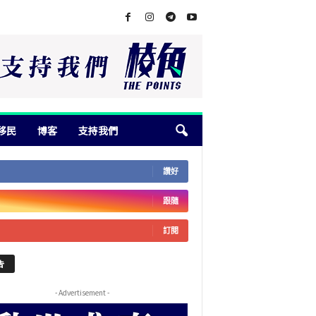
移民
博客
支持我們
讚好
跟隨
訂閱
告
- Advertisement -