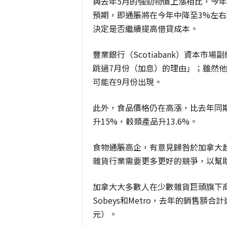
與去年5月的強勁物價上漲相比，今年
預期，即通脹將在今年中降至3%左
決定是否繼續提高借貸成本。
豐業銀行（Scotiabank）資本市場
跳過7月份（加息）的理由」；雖然
可能在9月份出現。
此外，食品價格仍在高漲，比去年同期
升15%，穀類產品升13.6%。
食物通脹高企，有意見歸咎於加拿大
雜貨行業需要更多更好的競爭，以幫
加拿大大多數人在少數雜貨巨頭旗下商店
Sobeys和Metro，去年的銷售額合計
元）。