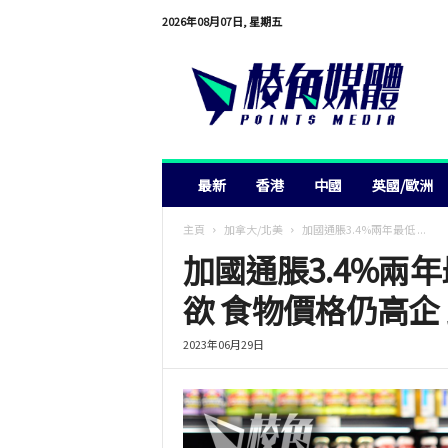
2026年08月07日, 星期五
棱
角
媒
體
最新
香港
中國
英國/歐洲
主頁
加拿大/北美
加國通脹3.4%兩年最低 ...
加國通脹3.4%兩
欲 食物價格仍高企
2023年06月29日