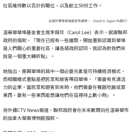
社區維持數以百計的職位，以及創立50份工作。
石俊於華埠掌故館宣布撥款。（Harjit S. Sajjan fb圖片）
溫哥華華埠基金會主席李佩珍（Carol Lee）表示，感謝聯邦
政府的撥款，「現在已經有一些趨勢，開始重新認識到華埠
是人們關心的重要社區，讓各級政府認同，我認為對我們來
說是一個重大轉折點」。
她指出，振興華埠的其中一個必要元素是可持續經濟模式，
而相關模式重點是把民眾和旅客帶回華埠，「需要有充滿活
力的企業，當民眾和遊客到來時，他們需要在餐館吃飯或買
東西，要有一些東西能想讓他們在這裡待上數小時」。
另外據CTV News報道，聯邦政府會在未來數周向在溫哥華市
的加拿大華裔博物館撥款。