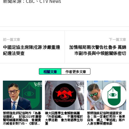
新聞來源：CBC、CTV News
前一篇文章
下一篇文章
中國足協主席陳戌源 涉嚴重違
加情報局兩次警告杜魯多 萬錦
紀違法受查
市副市長與中領館關係密切
相關文章
作者更多文章
鄧炳強批評記協時斥「為暴
嶺大回應學生會解散稱屬
鄧炳強談記協時提國家安
徒護航」 記協2019年屢發
「外部組織」 不獲授權於
全：我一定會釘死你，後果
聲明維護新聞自由 曾譴責
大學活動 會方寄語學生珍
自負 網上「零追蹤」賬戶
示威者針對TVB、《環球...
重
人身攻擊候選執委