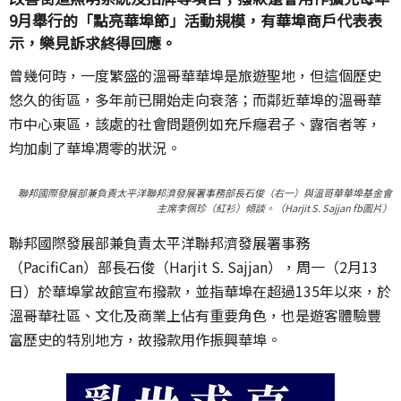
9月舉行的「點亮華埠節」活動規模，有華埠商戶代表表
示，樂見訴求終得回應。
曾幾何時，一度繁盛的溫哥華華埠是旅遊聖地，但這個歷史
悠久的街區，多年前已開始走向衰落；而鄰近華埠的溫哥華
市中心東區，該處的社會問題例如充斥癮君子、露宿者等，
均加劇了華埠凋零的狀況。
聯邦國際發展部兼負責太平洋聯邦濟發展署事務部長石俊（右一）與溫哥華華埠基金會
主席李佩珍（紅衫）傾談。（Harjit S. Sajjan fb圖片）
聯邦國際發展部兼負責太平洋聯邦濟發展署事務
（PacifiCan）部長石俊（Harjit S. Sajjan），周一（2月13
日）於華埠掌故館宣布撥款，並指華埠在超過135年以來，於
溫哥華社區、文化及商業上佔有重要角色，也是遊客體驗豐
富歷史的特別地方，故撥款用作振興華埠。