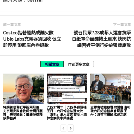
前一篇文章
下一篇文章
Costco指若過熱或釀火險
號召民眾7.28成都大運會抗爭
Ubio Labs充電器須回收 促立
白紙革命醞釀捲土重來 快閃抗
即停用 帶回店內辦退款
議習近平倒行逆施獨裁腐敗
相關文章
作者更多文章
特朗普晤習近平近兩月後
六四37周年｜六四學運領袖
支聯會被控顛覆案開審 洛杉
北京錫安教會牧師金明日獲
王丹：六四悼念帖遭大批
磯六四紀念館集會聲援 王
釋 美參議員：繼續爭取釋
「五毛」湧入留言 證明六四
丹：沒有可構陷成罪之處
放黎智英
悼念觸及中共痛處