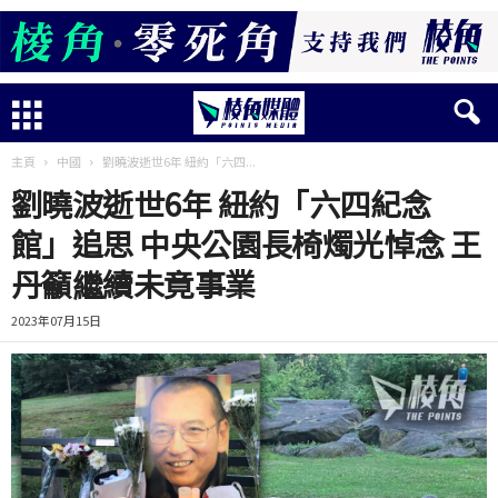
主頁
中國
劉曉波逝世6年 紐約「六四...
劉曉波逝世6年 紐約「六四紀念
館」追思 中央公園長椅燭光悼念 王
丹籲繼續未竟事業
2023年07月15日