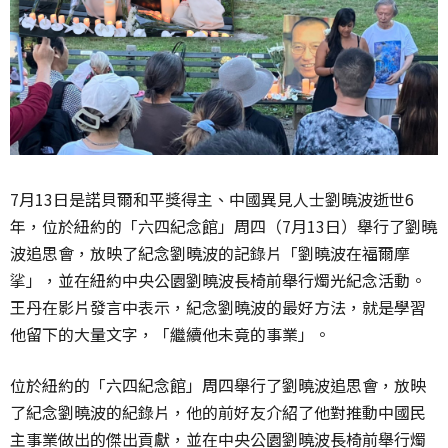
7月13日是諾貝爾和平獎得主、中國異見人士劉曉波逝世6
年，位於紐約的「六四紀念館」周四（7月13日）舉行了劉曉
波追思會，放映了紀念劉曉波的記錄片「劉曉波在福爾摩
挲」，並在紐約中央公園劉曉波長椅前舉行燭光紀念活動。
王丹在影片發言中表示，紀念劉曉波的最好方法，就是學習
他留下的大量文字，「繼續他未竟的事業」。
位於紐約的「六四紀念館」周四舉行了劉曉波追思會，放映
了紀念劉曉波的紀錄片，他的前好友介紹了他對推動中國民
主事業做出的傑出貢獻，並在中央公園劉曉波長椅前舉行燭