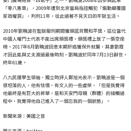
安門廣場絕食「四君子」之一。劉曉波2008年因參與起草
「零八憲章」，2009年遭到北京當局指控觸犯「煽動顛覆國
家政權罪」，判刑11年，從此過著不見天日的牢獄生活。
2010年劉曉波在監獄服刑期間獲頒諾貝爾和平獎，這位當代
中國人權鬥士代表不能出席頒獎禮，頒獎禮上放了一張空座
椅。2017年6月劉曉波因患末期肝癌獲保外就醫，其妻劉霞
才因此能與丈夫渡過最後時刻，劉曉波於同年7月13日辭世，
終年61歲。
八九民運學生領袖、獨立時評人鄭旭光表示，劉曉波是一個
很坦蕩的人，他有怯懦，有文人的一些虛榮，「但是我覺得
他最終是有巨大的昇華，是和天安門母親（群體）的接觸過
程中，我覺得他自己進入了一個忘我的一個狀態」。
新聞來源：美國之音
圖片來源：twitter