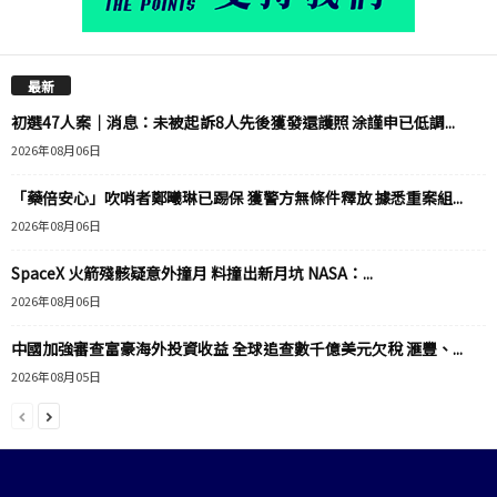
最新
初選47人案｜消息：未被起訴8人先後獲發還護照 涂謹申已低調...
2026年08月06日
「藥倍安心」吹哨者鄭曦琳已踢保 獲警方無條件釋放 據悉重案組...
2026年08月06日
SpaceX 火箭殘骸疑意外撞月 料撞出新月坑 NASA：...
2026年08月06日
中國加強審查富豪海外投資收益 全球追查數千億美元欠稅 滙豐、...
2026年08月05日