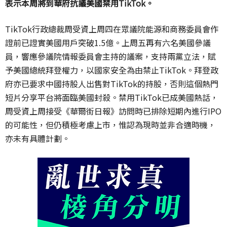
表示本周將到華府抗議美國禁用
TikTok
。
TikTok
行政總裁周受資上周四在眾議院能源和商務委員會作
證前已證實美國用戶突破
1.5
億。上周五再有六名美國參議
員，響應參議院情報委員會主持的議案，支持兩黨立法，賦
予美國總統拜登權力，以國家安全為由禁止
TikTok
。拜登政
府亦已要求中國持股人出售對
TikTok
的持股，否則這個熱門
短片分享平台將面臨美國封殺。禁用
TikTok
已成美國熱話，
周受資上周接受《華爾街日報》訪問時已排除短期內進行
IPO
的可能性，但仍積極考慮上市，惟認為現時並非合適時機，
亦未有具體計劃。