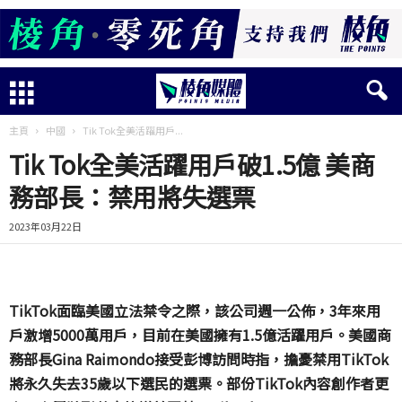
主頁
中國
Tik Tok全美活躍用戶...
Tik Tok全美活躍用戶破1.5億 美商
務部長：禁用將失選票
2023年03月22日
TikTok
面臨美國立法禁令之際，該公司週一公佈，
3
年來用
戶激增
5000
萬用戶，目前在美國擁有
1.5
億活躍用戶。美國商
務部長
Gina Raimondo
接受彭博訪問時指，擔憂禁用
TikTok
將永久失去
35
歲以下選民的選票。部份
TikTok
內容創作者更