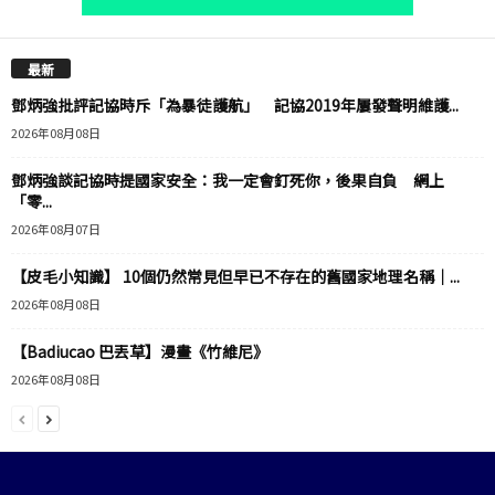
最新
鄧炳強批評記協時斥「為暴徒護航」 記協2019年屢發聲明維護...
2026年08月08日
鄧炳強談記協時提國家安全：我一定會釘死你，後果自負 網上
「零...
2026年08月07日
【皮毛小知識】 10個仍然常見但早已不存在的舊國家地理名稱｜...
2026年08月08日
【Badiucao 巴丟草】漫畫《竹維尼》
2026年08月08日