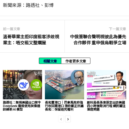
新聞來源：路透社、彭博
前一篇文章
下一篇文章
溫哥華業主拒印度租客涉歧視
中俄簽聯合聲明視彼此為優先
業主：唔交租又整爛屋
合作夥伴 重申俄烏戰爭立場
相關文章
作者更多文章
路透社：無視美國出口禁令
長和賣港口｜巴拿馬政府強
創科局長孫東原定出訪美國
DeepSeek 違規使用英偉達
行收回兩港口 港府嚴正抗議
四小時後取消行程 網民關注
訓練新 AI 模型
長和：保留追究權利
簽證問題