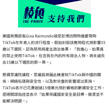
美國商務部長
Gina Raimondo
接受彭博訪問時擔憂現時
TikTok
在年青人的流行程度，假如封殺該應用程式將影響
35
歲以下選民，認為禁用將產生政治後果，「我擔心、如果真
的禁止使用
TikTok
，包含我在內的所有政治人物，將永遠失
去
35
歲以下選民的那一票。」
根據眾議院議程，眾議員將藉此機會就
TikTok
與中國的關
係、網絡私隱與安全性，以及對兒童的影響提出質詢。
TikTok
表示已花費超過
15
億美元用於嚴格的數據安全工作，
拒絕間諜指控並表示「如果保護國家安全是目標，撤資並不
能解決問題。」