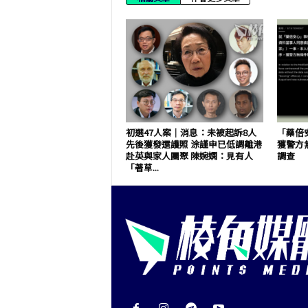
初選47人案｜消息：未被起訴8人
「藥倍
先後獲發還護照 涂謹申已低調離港
獲警方
赴英與家人團聚 陳婉嫻：見有人
調查
「著草...