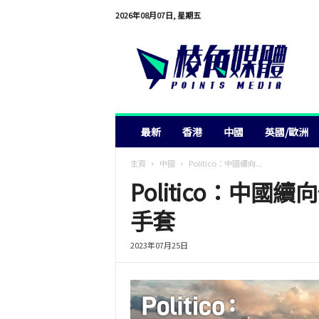
2026年08月07日, 星期五
棱
角
媒
體
最新
香港
中國
英國/歐洲
主頁
中國
Politico：中國續向...
Politico：中
手套
2023年07月25日