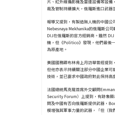
片、紅外線攝影機及雷達設備等設備
裁及管制持續擴大，俄羅斯進口武器
報導又提到，有製造無人機的中國公司 SZ D
Nebesnaya Mekhanika的俄羅斯公
DIJ在俄羅斯的官方經銷商。雖然 D
機，但《Politico》發現，他們
為原產地。
美國國務卿布林肯上月訪華曾經提到
但他亦表示持續關注部分中國企業可
技術，並已要求中國政府對此保持高
法國總統馬克龍首席外交顧問Emmanue
Security Forum）上提到，
問及中國有否向俄羅斯提供武器，Bo
模增強其軍事力量的武器，「但（我