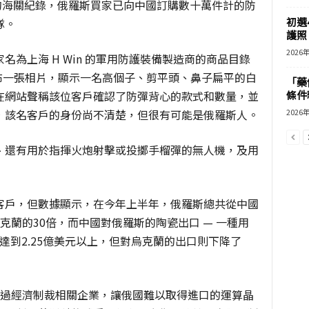
獲得的海關紀錄，俄羅斯買家已向中國訂購數十萬件計的防
初選
隊。
護照 
2026
為上海 H Win 的軍用防護裝備製造商的商品目錄
上發布一張相片，顯示一名高個子、剪平頭、鼻子扁平的白
「藥
n 在網站聲稱該位客戶確認了防彈背心的款式和數量，並
條件
，該名客戶的身份尚不清楚，但很有可能是俄羅斯人。
2026
、還有用於指揮火炮射擊或投擲手榴彈的無人機，及用
客戶，但數據顯示，在今年上半年，俄羅斯總共從中國
克蘭的30倍，而中國對俄羅斯的陶瓷出口 — 一種用
，達到2.25億美元以上，但對烏克蘭的出口則下降了
透過經濟制裁相關企業，讓俄國難以取得進口的運算晶