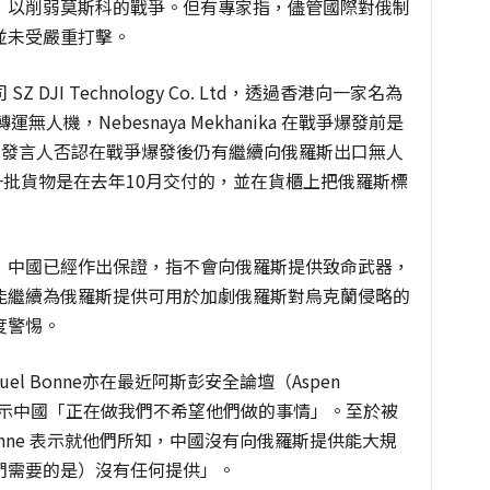
，以削弱莫斯科的戰爭。但有專家指，儘管國際對俄制
並未受嚴重打擊。
JI Technology Co. Ltd，透過香港向一家名為
司轉運無人機，Nebesnaya Mekhanika 在戰爭爆發前是
IJ 發言人否認在戰爭爆發後仍有繼續向俄羅斯出口無人
最後一批貨物是在去年10月交付的，並在貨櫃上把俄羅斯標
，中國已經作出保證，指不會向俄羅斯提供致命武器，
能繼續為俄羅斯提供可用於加劇俄羅斯對烏克蘭侵略的
度警惕。
l Bonne亦在最近阿斯彭安全論壇（Aspen
有跡象顯示中國「正在做我們不希望他們做的事情」。至於被
nne 表示就他們所知，中國沒有向俄羅斯提供能大規
們需要的是）沒有任何提供」。