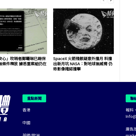
安心」吹哨者鄭曦琳已踢保
SpaceX 火箭殘骸疑意外撞月 料撞
無條件釋放 據悉重案組仍在
出新月坑 NASA：對地球無威脅 仍
待影像確認撞擊
重點新聞
聯
香港
報料
Info
中國
廣告
英國/歐洲
mark