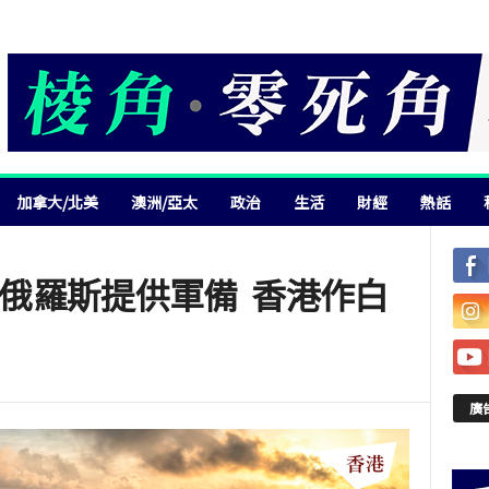
加拿大/北美
澳洲/亞太
政治
生活
財經
熱話
國續向俄羅斯提供軍備 香港作白
廣