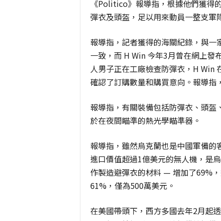
《Politico》報導指，根據他們
彈衣及頭盔，足以用來動員一整支軍
報導指，記者獲得的海關紀錄，與一家名
一致，而 H Win 今年3月曾在網
人男子正在工廠檢查防彈衣，H Wi
確認了訂購數量和購買意向。報導指
報導指，有關裝備包括防彈衣、頭盔
於在夜間瞄準的熱光學瞄準器。
報導指，雖然烏克蘭也是中國軍備的
進口價值超過1億美元的無人機，是烏
作製造避彈衣的材料 — 增加了69%
61%，僅為500萬美元。
在美國帶頭下，西方多國去年2月起