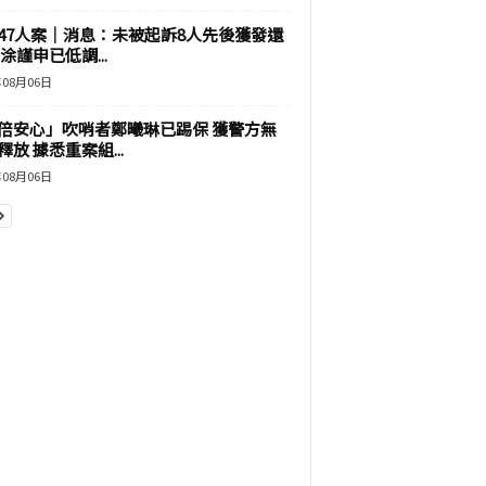
47人案｜消息：未被起訴8人先後獲發還
涂謹申已低調...
年08月06日
倍安心」吹哨者鄭曦琳已踢保 獲警方無
釋放 據悉重案組...
年08月06日