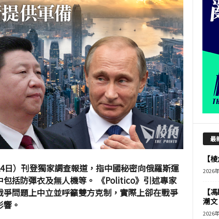
最
【棱角
周一（24日）刊登獨家調查報道，指中國秘密向俄羅斯運
2026
括防彈衣及無人機等。 《Politico》引述專家
戰爭問題上中立並呼籲雙方克制，實際上卻在戰爭
【馮
潮文
影響。
2026