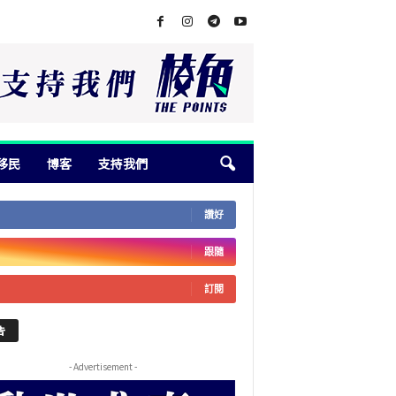
移民
博客
支持我們
讚好
跟隨
訂閱
告
- Advertisement -