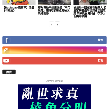
【Badiucao 巴丟草】漫畫
華為電動車追撞後疑「車門
被控助中國威嚇在加華人 前
《竹維尼》
鎖死」釀3死 家屬追責帖文
皇家騎警指早已知會加國政
疑遭刪除
府 自願從香港回國「交代」
但隨即被捕
讚好
跟隨
訂閱
廣告
- Advertisement -