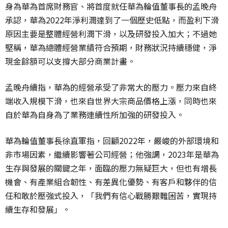
身為華為首席財務官、將首度就任華為輪值董事長的孟晚舟
承認，華為2022年淨利潤達到了一個歷史低點，而盈利下滑
原因主要是整體經營利潤下滑，以及研發投入加大；不過她
堅稱，華為總體經營業績符合預期，財務狀況持續穩健，淨
現金餘額可以支撐大部分商業計畫。
孟晚舟續指，華為的經營承受了非常大的壓力。壓力來自終
端收入規模下滑，也來自世界大宗商品價格上漲，同時也來
自於華為自身為了業務連續性所加強的研發投入。
華為輪值董事長徐直軍指，回顧2022年，嚴峻的外部環境和
非市場因素，繼續影響著公司經營；他強調，2023年是華為
生存與發展的關鍵之年，面臨的壓力無疑巨大，但也有增長
機會、有產業組合韌性、有差異化優勢、有客戶和夥伴的信
任和敢於壓強式投入，「我們有信心戰勝艱難困苦，實現持
續生存和發展」。