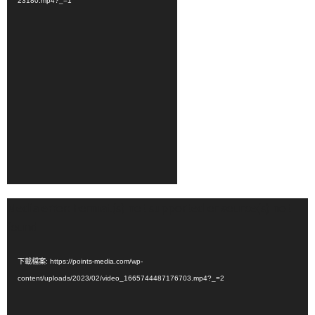
23180.mp4?_=1
視
Media error: Format(s) not supported or source(s) not
訊
found
播
放
下載檔案: https://points-media.com/wp-
器
content/uploads/2023/02/video_1665744487176703.mp4?_=2