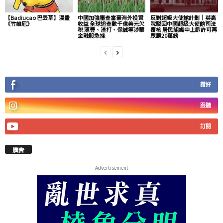
【Badiucao 巴丟草】漫畫
中國加強審查富豪海外投資
反對超級大使館計劃｜英高
《竹維尼》
收益 全球追查數千億美元欠
院駁回中國超級大使館司法
稅 滙豐、渣打、保誠等涉華
覆核 居民組織申上訴許可再
金融股急挫
眾籌20萬鎊
讚好
跟隨
訂閱
廣告
- Advertisement -