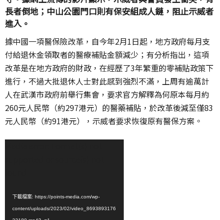
長者倒地；中山公園門口則有保安組成人鏈，阻止示威者
進入。
據中國一項醫保險改革，自今年2月1日起，地方政府每月支
付給退休金領取者的醫療補貼金額減少；有分析指出，這項
改革是在地方政府的財政，在經歷了3年繁重的零補貼政策下
進行，不過大批退休人士對此感到強烈不滿，上周有逾萬計
人在武漢市政府前舉行集會，要求官方解釋為何原本每月約
260元人民幣（約297港元）的醫藥補貼，於改革後減至僅83
元人民幣（約91港元），示威者要求恢復原有醫保方案。
視
Media error: Format(s) not
訊
supported or source(s) not
播
found
放
器
下載檔案: https://points-media.com/wp-
content/uploads/2023/02/video_8693893176