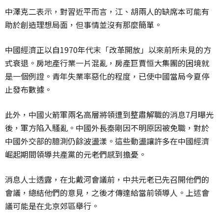
中澤克二表示，對習近平而言，江、胡兩人的缺席本可能有
助於創造理想局面，但事情並沒有那麼簡單。
中國經濟正以自1970年代末「改革開放」以來前所未見的方
式衰退。房地產行業一片混亂，房產巨賈恒大集團的困境就
是一個例證。青年失業率惡化的程度，已使中國當局今夏停
止發布數據。
此外，中國火箭軍兩名高層將領遭到整肅解職的消息7月曝光
後，軍方陷入騷亂。中國外長秦剛因不明原因被免職，對於
中國外交部的臆測仍餘波盪漾。這些動盪讓許多在中國經濟
崛起期間領導共產黨的元老們感到擔憂。
消息人士透露，在北戴河會議前，中共元老已先召開他們的
會議，總結他們的意見，之後才傳達給當前領導人。上述會
議可能是在北京郊區舉行。