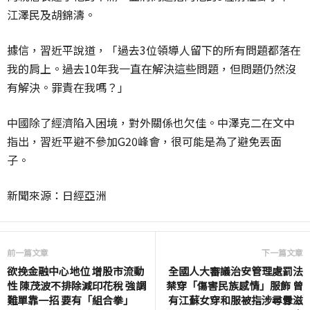
江澤民及胡錦濤。
據信，習近平說道，「過去3位領導人留下的所有問題都落在
我的肩上。過去10年我一直在解決這些問題，但問題仍然沒
有解決。罪責在我嗎？」
中國除了經濟陷入困境，對外關係也欠佳。中澤克二在文中
指出，習近平避不參加G20峰會，很可能是為了避免丟面
子。
新聞來源：日經亞洲
前一篇文章
下一篇文章
欲挽金融中心地位 增股市流動
全國人大審議治安管理處罰法
性 陳茂波不排除減印花稅 強調
禁穿「傷害民族感情」服飾 曾
難單靠一招 要有「組合拳」
有江蘇女穿和服被指涉尋釁滋