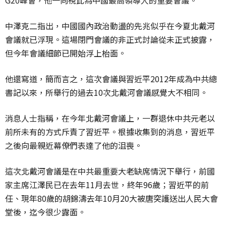
G20峰會，他一向視此為中國最高領導人的重要會議。
中澤克二指出，中國國內政治動盪的先兆似乎在今夏北戴河
會議就已浮現。這場閉門會議的非正式討論從未正式披露，
但今年會議細節已開始浮上枱面。
他還寫道，簡而言之，這次會議與習近平2012年成為中共總
書記以來，所舉行的過去10次北戴河會議感覺大不相同。
消息人士指稱，在今年北戴河會議上，一群退休中共元老以
前所未有的方式斥責了習近平。根據收集到的消息，習近平
之後向最親近幕僚們表達了他的沮喪。
這次北戴河會議是在中共最重要大老缺席情況下舉行，前國
家主席江澤民已在去年11月去世，終年96歲；習近平的前
任、現年80歲的胡錦濤去年10月20大被唐突護送出人民大會
堂後，迄今很少露面。