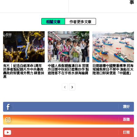
事
相關文章
作者更多文章
有片│紀念白紙革命1周年
中國人長假期瘋湧日本 官媒
日媒踢爆中國雙重標準 同海
抗爭者製紀錄片斥中共暴政
斥日媒中秋前已密集炒作 製
域捕魚禁日不禁中 漁船在大
轟政府卸責境外勢力 肆意抹
造陸客不在乎核水排海論調
陸港口卸貨便是「中國產」
黑
讚好
跟隨
訂閱