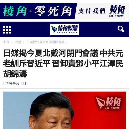
主頁
中國
日媒揭今夏北戴河閉門會議 ...
日媒揭今夏北戴河閉門會議 中共元
老訓斥習近平 習卸責鄧小平江澤民
胡錦濤
2023年09月06日