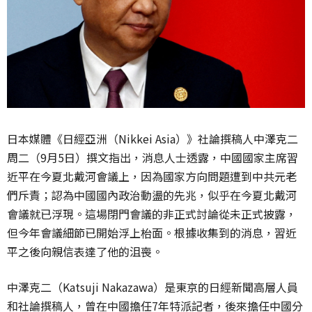
日本媒體《日經亞洲（Nikkei Asia）》社論撰稿人中澤克二
周二（9月5日）撰文指出，消息人士透露，中國國家主席習
近平在今夏北戴河會議上，因為國家方向問題遭到中共元老
們斥責；認為中國國內政治動盪的先兆，似乎在今夏北戴河
會議就已浮現。這場閉門會議的非正式討論從未正式披露，
但今年會議細節已開始浮上枱面。根據收集到的消息，習近
平之後向親信表達了他的沮喪。
中澤克二（Katsuji Nakazawa）是東京的日經新聞高層人員
和社論撰稿人，曾在中國擔任7年特派記者，後來擔任中國分