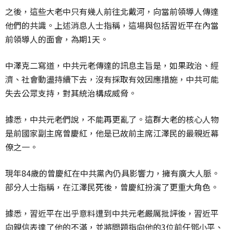
之後，這些大老中只有幾人前往北戴河，向當前領導人傳達
他們的共識。上述消息人士指稱，這場與包括習近平在內當
前領導人的面會，為期1天。
中澤克二寫道，中共元老傳達的訊息主旨是，如果政治、經
濟、社會動盪持續下去，沒有採取有效因應措施，中共可能
失去公眾支持，對其統治構成威脅。
據悉，中共元老們說，不能再更亂了。這群大老的核心人物
是前國家副主席曾慶紅，他是已故前主席江澤民的最親近幕
僚之一。
現年84歲的曾慶紅在中共黨內仍具影響力，擁有廣大人脈。
部分人士指稱，在江澤民死後，曾慶紅扮演了更重大角色。
據悉，習近平在出乎意料遭到中共元老嚴厲批評後，習近平
向親信表達了他的不滿，並將問題指向他的3位前任鄧小平、