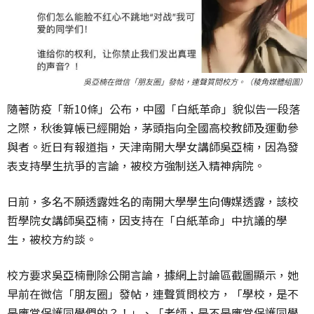
吳亞楠在微信「朋友圈」發帖，連聲質問校方。（稜角媒體組圖）
隨著防疫「新10條」公布，中國「白紙革命」貌似告一段落
之際，秋後算帳已經開始，茅頭指向全國高校教師及運動參
與者。近日有報道指，天津南開大學女講師吳亞楠，因為發
表支持學生抗爭的言論，被校方強制送入精神病院。
日前，多名不願透露姓名的南開大學學生向傳媒透露，該校
哲學院女講師吳亞楠，因支持在「白紙革命」中抗議的學
生，被校方約談。
校方要求吳亞楠刪除公開言論，據網上討論區截圖顯示，她
早前在微信「朋友圈」發帖，連聲質問校方，「學校，是不
是應當保護同學們的？！」、「老師，是不是應當保護同學