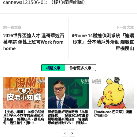
cannews121506-01: （稜角媒體組圖）
前一篇文章
下一篇文章
2026世界盃搶人才 溫哥華近百
iPhone 14碰撞偵測系統「連環
萬年薪 彈性上班可Work from
炒車」 分不清戶外活動 觸發直
home
昇機搜山
相關文章
作者更多文章
【皮毛小知識】 10個仍然常
鄧炳強批評記協時斥「為暴
【Badiucao 巴丟草】漫畫
見但早已不存在的舊國家地
徒護航」 記協2019年屢發
《竹維尼》
理名稱｜ 錫蘭紅茶、讚岐烏
聲明維護新聞自由 曾譴責
冬、近江和牛? (繁中...
示威者針對TVB、《環球...