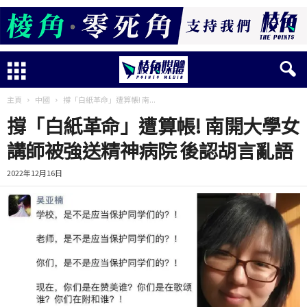
主頁
中國
撐「白紙革命」遭算帳! 南...
撐「白紙革命」遭算帳! 南開大學女
講師被強送精神病院 後認胡言亂語
2022年12月16日