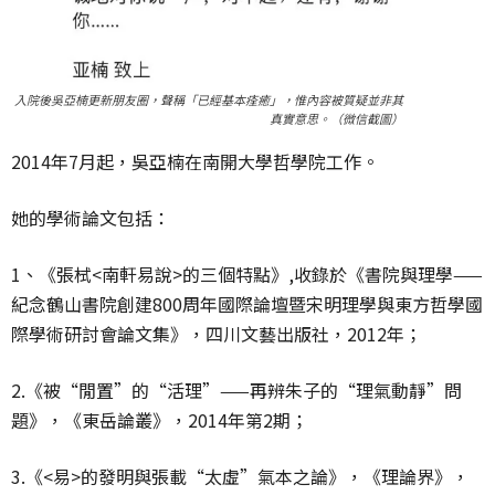
入院後吳亞楠更新朋友圈，聲稱「已經基本痊癒」，惟內容被質疑並非其
真實意思。（微信截圖）
2014年7月起，吳亞楠在南開大學哲學院工作。
她的學術論文包括：
1、《張栻<南軒易說>的三個特點》,收錄於《書院與理學——
紀念鶴山書院創建800周年國際論壇暨宋明理學與東方哲學國
際學術研討會論文集》，四川文藝出版社，2012年；
2.《被“閒置”的“活理”——再辨朱子的“理氣動靜”問
題》，《東岳論叢》，2014年第2期；
3.《<易>的發明與張載“太虛”氣本之論》，《理論界》，