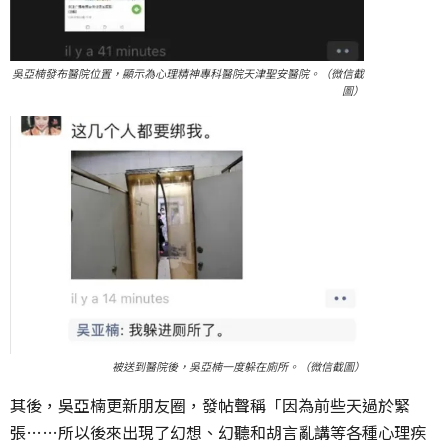
吳亞楠發布醫院位置，顯示為心理精神專科醫院天津聖安醫院。（微信截
圖）
被送到醫院後，吳亞楠一度躲在廁所。（微信截圖）
其後，吳亞楠更新朋友圈，發帖聲稱「因為前些天過於緊
張……所以後來出現了幻想、幻聽和胡言亂講等各種心理疾