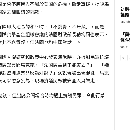
國是否不應捲入不屬於美國的危機，撤走軍援。批評馬
初選
國家之間團結的挑戰。
護照 
2026
保障印太地區的和平時，「不挑釁，不升級」，而是
國際貨幣基金組織會議的法國財政部長勒梅爾也表示，
「藥
條件
對此不容置疑。但法國也和中國對話」。
2026
國際人權研究和政策中心發表演說時，亦遇到民眾抗議
議民眾質問馬克龍，「法國民主到了那裏去？」，「幾
你對歐洲還有甚麽話好說？」演說現場出現混亂，馬克
表可以恣意妄為，現場抗議民眾被安全人員架走。
國總統，但出席公開場合時均遇上抗議民眾，令此行蒙