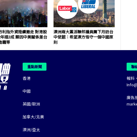
丹利指外資陸續撤走 對港股
澳洲兩大黨派聯邦議員團下月訪台
2年插3成 歸因中美關係差台
中使館：希望澳方恪守一個中國原
陰霾等
則
重點新聞
聯
香港
報料
Info
中國
廣告
英國/歐洲
mark
加拿大/北美
澳洲/亞太