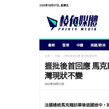
2026年08月07日, 星期五
棱
角
媒
體
最新
香港
中國
英國/歐洲
主頁
中國
捱批後首回應 馬克龍重申美...
捱批後首回應 馬克
灣現狀不變
2023年04月13日
法國總統馬克龍訪華後返國途中，