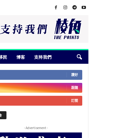
移民
博客
支持我們
讚好
跟隨
訂閱
告
- Advertisement -