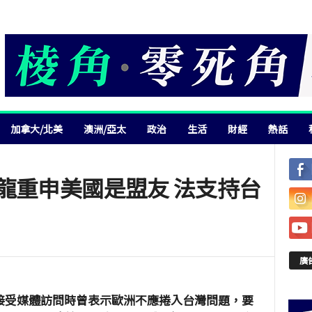
加拿大/北美
澳洲/亞太
政治
生活
財經
熱話
龍重申美國是盟友 法支持台
廣
接受媒體訪問時曾表示歐洲不應捲入台灣問題，要