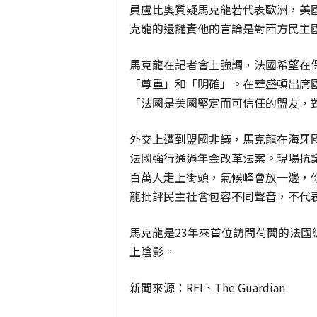
員盧比奧質疑馬克龍若代表歐洲，美
克龍的還譴責他的言論是對西方民主
馬克龍在記者會上強調，法國希望在
「尊重」和「明確」。在華盛頓出席
「法國是美國堅定而可信任的盟友，
外交上遭到盟國非議，馬克龍在海牙
法國強行通過年金改革法案。現場抗
百萬人走上街頭，氣候峰會放一邊，
龍批評民主社會包容不同聲音，不代
馬克龍是23年來首位訪問荷蘭的法
上陰影。
新聞來源：RFI、The Guardian