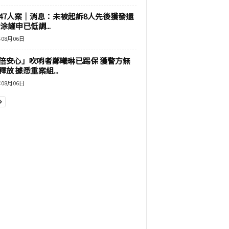
47人案｜消息：未被起訴8人先後獲發還
涂謹申已低調...
年08月06日
倍安心」吹哨者鄭曦琳已踢保 獲警方無
釋放 據悉重案組...
年08月06日