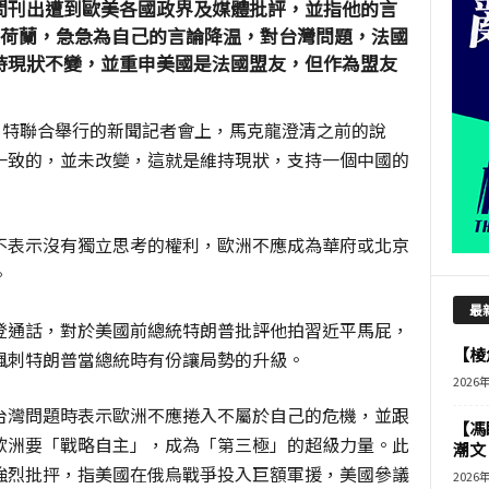
問刊出遭到歐美各國政界及媒體批評，並指他的言
問荷蘭，急急為自己的言論降温，對台灣問題，法國
持現狀不變，並重申美國是法國盟友，但作為盟友
呂特聯合舉行的新聞記者會上，馬克龍澄清之前的說
一致的，並未改變，這就是維持現狀，支持一個中國的
不表示沒有獨立思考的權利，歐洲不應成為華府或北京
。
最
登通話，對於美國前總統特朗普批評他拍習近平馬屁，
【棱角
諷刺特朗普當總統時有份讓局勢的升級。
2026
台灣問題時表示歐洲不應捲入不屬於自己的危機，並跟
【馮
歐洲要「戰略自主」，成為「第三極」的超級力量。此
潮文
強烈批抨，指美國在俄烏戰爭投入巨額軍援，美國參議
2026