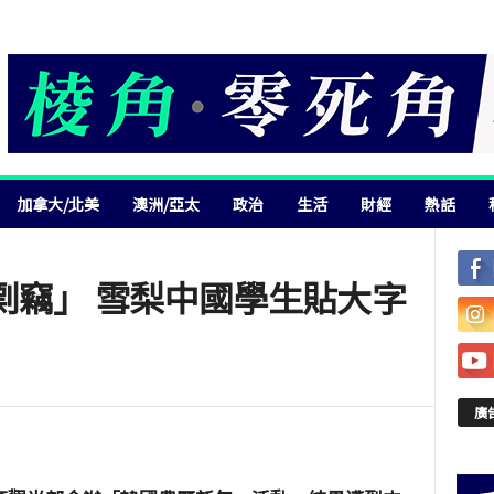
加拿大/北美
澳洲/亞太
政治
生活
財經
熱話
剽竊」 雪梨中國學生貼大字
廣