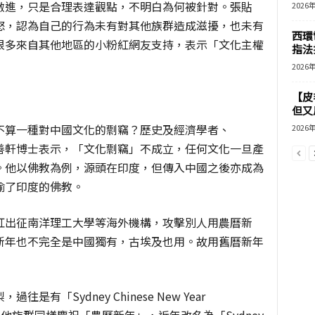
激進，只是合理表達觀點，不明白為何被針對。張貼
2026
怒，認為自己的行為未有對其他族群造成滋擾，也未有
西環
很多來自其他地區的小粉紅網友支持，表示「文化主權
指法
2026
【皮
」
但又用
不算一種對中國文化的剽竊？歷史及經濟學者、
2026
趙善軒博士表示，「文化剽竊」不成立，
任何文化一旦產
。他以佛教為例，源頭在印度，但傳入中國之後亦成為
偷了印度的佛教。
紅出征南洋理工大學等海外機構，攻擊別人用農曆新
新年也不完全是中國獨有，古埃及也用。故用舊曆新年
有「Sydney Chinese New Year