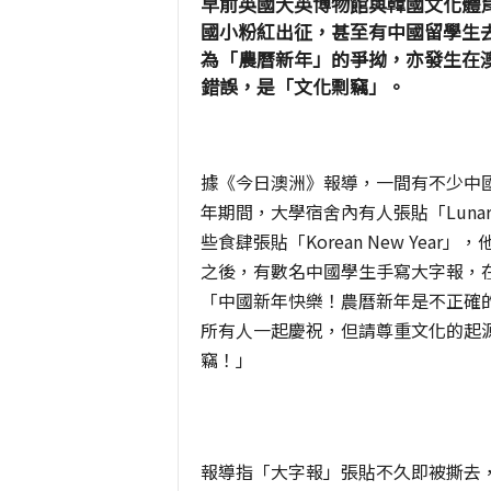
早前英國大英博物館與韓國文化體
國小粉紅出征，甚至有中國留學生
為「農曆新年」的爭拗，亦發生在
錯誤，是「文化剽竊」。
據《今日澳洲》報導，一間有不少中國留學生居
年期間，大學宿舍內有人張貼「Lun
些食肆張貼「Korean New Ye
之後，有數名中國學生手寫大字報，在
「中國新年快樂！農曆新年是不正確
所有人一起慶祝，但請尊重文化的起
竊！」
報導指「大字報」張貼不久即被撕去，