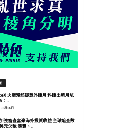
新
aceX 火箭殘骸疑意外撞月 料撞出新月坑
：...
年08月06日
加強審查富豪海外投資收益 全球追查數
美元欠稅 滙豐、...