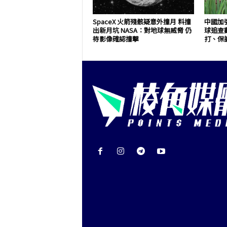
SpaceX 火箭殘骸疑意外撞月 料撞
中國加
出新月坑 NASA：對地球無威脅 仍
球追查
待影像確認撞擊
打、保