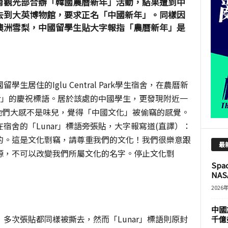
育觀光部合辦「韓國農曆新年」活動，結果遭到中
去到大英博物館，要求正名「中國新年」。同樣因
澳洲雪梨，中國留學生貼大字報指「農曆新年」是
住的Iglu Central Park學生宿舍
，在農曆新
ar」的慶祝標語。居於該處的中國學生，更發現附近一
ar」，他們大感不是味兒，覺得「中國文化」被偷竊的感覺。
宿舍的「Lunar」標語旁張貼，大字報寫道(直譯）：
的。這是文化剽竊，請尊重我們的文化！我們很樂意跟
最
源，不可以改變我們所屬文化的名字。停止文化剽
Sp
NASA
2026
中國
多次張貼都同樣被撕去，然而「Lunar」標語則原封
千億