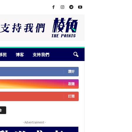
移民
博客
支持我們
讚好
跟隨
訂閱
告
- Advertisement -