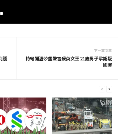
下一篇文章
判緩
持弩闖溫莎堡聲言殺英女王 21歲男子承認叛
國罪