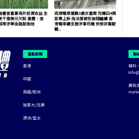
強審查富豪海外投資收益 全
西環電車撞斃3歲女童案 司機囚4周
數千億美元欠稅 滙豐、渣
放棄上訴 指法援被拒無錢繼續 香
誠等涉華金融股急挫
港電車續支援涉事司機 安排非駕駛
職...
重點新聞
聯
香港
報料
Info
中國
廣告
英國/歐洲
mark
加拿大/北美
澳洲/亞太