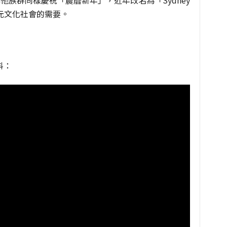
及其他族群同樣慶祝「農曆新年」，近年改名為「Sydney
，符合多元文化社會的需要。
料：