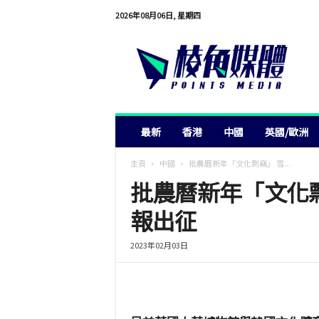
2026年08月06日, 星期四
棱
角
媒
體
最新
香港
中國
英國/歐洲
主頁
中國
批農曆新年「文化剽竊」 雪...
批農曆新年「文化
報出征
2023年02月03日