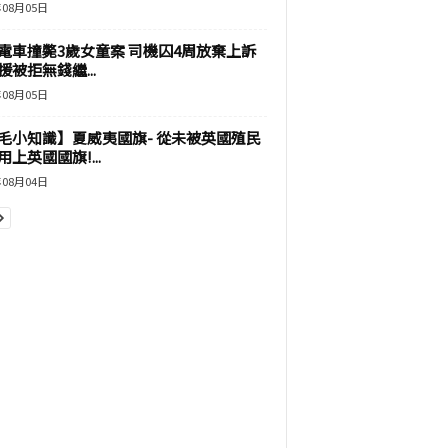
年08月05日
電車撞斃3歲女童案 司機囚4周放棄上訴
援被拒無錢繼...
年08月05日
毛小知識】夏威夷國旗- 從未被英國殖民
上英國國旗!...
年08月04日