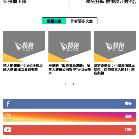
年持續下降
學生狂跌 香港反升近4倍
相關文章
作者更多文章
華人團體揭中共6式滲透加
被標籤「政府資助媒體」 加
國家衛健委：中國疫情基本
國大選 籲獨立專員徹查
拿大廣播公司暫停Twitter帳
結束 防控取重大勝利、創
戶
造典範
讚好
跟隨
訂閱